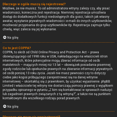
Dlaczego w ogóle muszę się rejestrować?
Możliwe, że nie musisz. To od administratora witryny zależy czy, aby pisać
wiadomości, konieczna jest rejestracja. Niemniej rejestracja umożliwia
dostęp do dodatkowych funkcji niedostępnych dla gości, takich jak własny
awatar, wysyłanie prywatnych wiadomości i e-maili do innych użytkowników,
możliwość przypisania do grup użytkowników itp. Rejestracja zajmuje tylko
chwilę, więc zaleca się jej wykonanie.
Na górę
Co to jest COPPA?
COPPA, to skrót od Child Online Privacy and Protection Act – prawa
obowiązującego od 1998 roku w USA, nakładającego na właścicieli stron
internetowych, które potencjalnie mogą zbierać informacje od osób
małoletnich – mających mniej niż 13 lat – obowiązek posiadania pisemnej
zgody rodziców lub opiekunów prawnych na zbieranie informacji prywatnych
od osób poniżej 13 roku życia. Jeżeli nie masz pewności czy to dotyczy
ciebie jako kogoś próbującego zarejestrować się na danej witrynie
internetowej – skontaktuj się z prawnikiem, by uzyskać wyjaśnienie. phpBB
Limited i właściciele tej witryny nie dostarczają pomocy prawnej z wyjątkiem
przypadku opisanego w pytaniu „Z kim się kontaktować w sprawach nadużyć
lub zagadnień prawnych związanych z tą witryną?”, a także nie są punktem
kontaktowym dla wszelkiego rodzaju porad prawnych.
Na górę