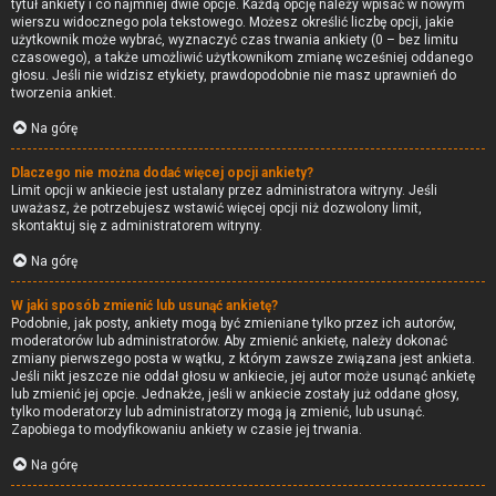
tytuł ankiety i co najmniej dwie opcje. Każdą opcję należy wpisać w nowym
wierszu widocznego pola tekstowego. Możesz określić liczbę opcji, jakie
użytkownik może wybrać, wyznaczyć czas trwania ankiety (0 – bez limitu
czasowego), a także umożliwić użytkownikom zmianę wcześniej oddanego
głosu. Jeśli nie widzisz etykiety, prawdopodobnie nie masz uprawnień do
tworzenia ankiet.
Na górę
Dlaczego nie można dodać więcej opcji ankiety?
Limit opcji w ankiecie jest ustalany przez administratora witryny. Jeśli
uważasz, że potrzebujesz wstawić więcej opcji niż dozwolony limit,
skontaktuj się z administratorem witryny.
Na górę
W jaki sposób zmienić lub usunąć ankietę?
Podobnie, jak posty, ankiety mogą być zmieniane tylko przez ich autorów,
moderatorów lub administratorów. Aby zmienić ankietę, należy dokonać
zmiany pierwszego posta w wątku, z którym zawsze związana jest ankieta.
Jeśli nikt jeszcze nie oddał głosu w ankiecie, jej autor może usunąć ankietę
lub zmienić jej opcje. Jednakże, jeśli w ankiecie zostały już oddane głosy,
tylko moderatorzy lub administratorzy mogą ją zmienić, lub usunąć.
Zapobiega to modyfikowaniu ankiety w czasie jej trwania.
Na górę