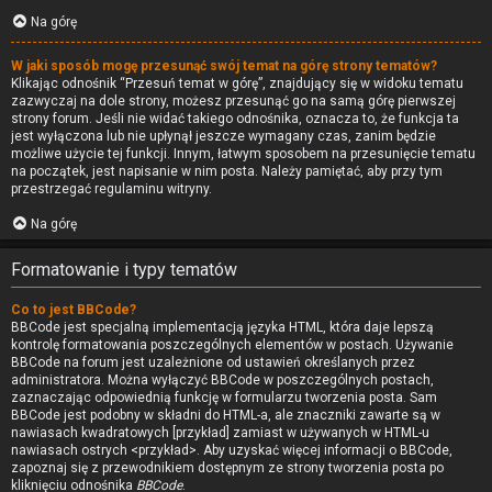
Na górę
W jaki sposób mogę przesunąć swój temat na górę strony tematów?
Klikając odnośnik “Przesuń temat w górę”, znajdujący się w widoku tematu
zazwyczaj na dole strony, możesz przesunąć go na samą górę pierwszej
strony forum. Jeśli nie widać takiego odnośnika, oznacza to, że funkcja ta
jest wyłączona lub nie upłynął jeszcze wymagany czas, zanim będzie
możliwe użycie tej funkcji. Innym, łatwym sposobem na przesunięcie tematu
na początek, jest napisanie w nim posta. Należy pamiętać, aby przy tym
przestrzegać regulaminu witryny.
Na górę
Formatowanie i typy tematów
Co to jest BBCode?
BBCode jest specjalną implementacją języka HTML, która daje lepszą
kontrolę formatowania poszczególnych elementów w postach. Używanie
BBCode na forum jest uzależnione od ustawień określanych przez
administratora. Można wyłączyć BBCode w poszczególnych postach,
zaznaczając odpowiednią funkcję w formularzu tworzenia posta. Sam
BBCode jest podobny w składni do HTML-a, ale znaczniki zawarte są w
nawiasach kwadratowych [przykład] zamiast w używanych w HTML-u
nawiasach ostrych <przykład>. Aby uzyskać więcej informacji o BBCode,
zapoznaj się z przewodnikiem dostępnym ze strony tworzenia posta po
kliknięciu odnośnika
BBCode
.