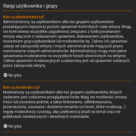
Rangi użytkownika i grupy
Kim są administratorzy?
Administratorzy są użytkownikami albo też grupami użytkowników
posiadającymi najwyższy poziom uprawnień kontrolnych całej witryny. Mogą
oni kontrolować wszystkie zagadnienia związane z funkcjonowaniem
witryny włącznie z nadawaniem uprawnień, blokowaniem użytkowników,
tworzeniem grup użytkowników lub moderatorów itp. Zakres ich uprawnień
zależy od założyciela witryny i innych administratorów mających prawo
nominowania nowych administratorów. Administratorzy mogą mieć pełne
uprawnienia moderatorów na wszystkich forach utworzonych na witrynie.
Zakres uprawnień moderacyjnych uzależniony jest od uprawnień nadanych
przez założyciela witryny.
Na górę
Kim są moderatorzy?
Moderatorzy są użytkownikami albo też grupami użytkowników, których
zadaniem jest codzienne przeglądanie forów. Mają oni możliwość zmiany
treści lub usuwania postów, a także blokowania, odblokowywania,
przenoszenia, usuwania i dzielenia tematów na forum, które moderują. Z
reguły moderatorzy czuwają, aby użytkownicy pisali na temat oraz nie
publikowali niewłaściwych i obraźliwych materiałów.
Na górę