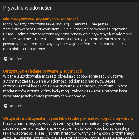
Prywatne wiadomości
Nie mogę wysyłać prywatnych wiadomości!
Mogą być trzy przyczyny takiej sytuacji. Pierwsza – nie jesteś
zarejestrowanym użytkownikiem lub nie jesteś zalogowany/zalogowana.
Druga – administrator witryny wyłączył przesyłanie prywatnych wiadomości
na całej witrynie. Trzecia – administrator witryny uniemożliwił ci przesyłanie
prywatnych wiadomości. Aby uzyskać więcej informacji, skontaktuj się z
administratorem witryny.
Na górę
Otrzymuję niechciane prywatne wiadomości!
W panelu użytkownika możesz, określając odpowiednie reguły ustawić
automatyczne usuwanie wiadomości od danego nadawcy. Jeżeli
otrzymujesz od kogoś obraźliwe prywatne wiadomości, poinformuj o tym
moderatorów witryny, którzy będą mogli zabronić takiemu użytkownikowi
wysyłania jakichkolwiek prywatnych wiadomości.
Na górę
Otrzymałem/otrzymałam spam lub obraźliwy e-mail od kogoś z tej witryny!
Przykro nam z tego powodu. System wysyłania e-maili witryny zawiera
zabezpieczenia umożliwiające wytropienie użytkowników, którzy wysyłają
takie wiadomości. Prześlij administratorowi witryny pełną kopię otrzymanego
e-maila – ważne, aby były w niej zawarte nagłówki, ponieważ zawierają one