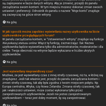
są zapisywane w bazie danych witryny. Aby je zmienić, przejdź do panelu
zarządzania swoim kontem. W tym miejscu możesz dokonać zmian swoich
ustawień i preferencji. Odnośnik do panelu o nazwie “Moje konto” znajduje
się zazwyczaj na górze stron witryny.
Na górę
W jaki sposób można zapobiec wyświetlaniu nazwy użytkownika na liście
użytkowników przeglądających forum?
W panelu zarządzania kontem, w “Ustawieniach witryny” znajduje się funkcja
Nie pokazuj statusu online
. Włącz tę funkcję, zaznaczając
Tak
. Nazwa
użytkownika będzie wyświetlana tylko dla administratorów, moderatorów i dla
ciebie. Twoja obecność na witrynie będzie wykazana w liczbie ukrytych
użytkowników.
Na górę
Jest wyświetlany nieprawidłowy czas!
Możliwe, że jest wyświetlany czas z innej strefy czasowej, niż ta, w której się
znajdujesz. Jeśli tak właśnie jest, przejdź do panelu zarządzania kontem i
zmień strefę czasową, tak aby była zgodna z twoim miejscem pobytu. Np.
Europa centralna, Afryka, czy Nowa Zelandia. Zmiana strefy czasowej, tak
jak i większości ustawień, może zostać wykonana tylko przez
zarejestrowanych użytkowników. Jeżeli nie jesteś zarejestrowanym
użytkownikiem – teraz jest dobry moment, by się zarejestrować.
Na górę