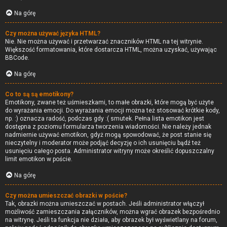
Na górę
Czy można używać języka HTML?
Nie. Nie można używać i przetwarzać znaczników HTML na tej witrynie.
Większość formatowania, które dostarcza HTML, można uzyskać, używając
BBCode.
Na górę
Co to są są emotikony?
Emotikony, zwane też uśmieszkami, to małe obrazki, które mogą być użyte
do wyrażania emocji. Do wyrażania emocji można też stosować krótkie kody,
np. :) oznacza radość, podczas gdy :( smutek. Pełna lista emotikon jest
dostępna z poziomu formularza tworzenia wiadomości. Nie należy jednak
nadmiernie używać emotikon, gdyż mogą spowodować, że post stanie się
nieczytelny i moderator może podjąć decyzję o ich usunięciu bądź też
usunięciu całego posta. Administrator witryny może określić dopuszczalny
limit emotikon w poście.
Na górę
Czy można umieszczać obrazki w poście?
Tak, obrazki można umieszczać w postach. Jeśli administrator włączył
możliwość zamieszczania załączników, można wgrać obrazek bezpośrednio
na witrynę. Jeśli ta funkcja nie działa, aby obrazek był wyświetlany na forum,