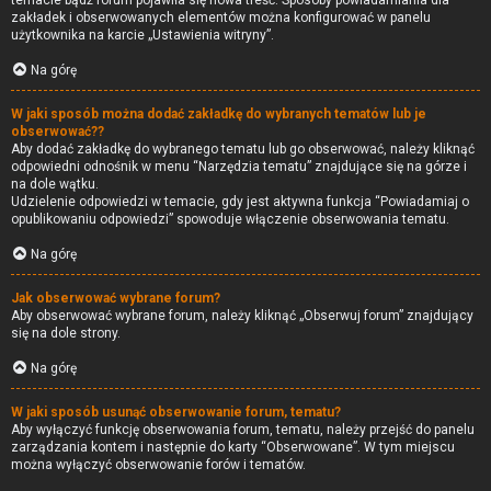
temacie bądź forum pojawiła się nowa treść. Sposoby powiadamiania dla
zakładek i obserwowanych elementów można konfigurować w panelu
użytkownika na karcie „Ustawienia witryny”.
Na górę
W jaki sposób można dodać zakładkę do wybranych tematów lub je
obserwować??
Aby dodać zakładkę do wybranego tematu lub go obserwować, należy kliknąć
odpowiedni odnośnik w menu “Narzędzia tematu” znajdujące się na górze i
na dole wątku.
Udzielenie odpowiedzi w temacie, gdy jest aktywna funkcja “Powiadamiaj o
opublikowaniu odpowiedzi” spowoduje włączenie obserwowania tematu.
Na górę
Jak obserwować wybrane forum?
Aby obserwować wybrane forum, należy kliknąć „Obserwuj forum” znajdujący
się na dole strony.
Na górę
W jaki sposób usunąć obserwowanie forum, tematu?
Aby wyłączyć funkcję obserwowania forum, tematu, należy przejść do panelu
zarządzania kontem i następnie do karty “Obserwowane”. W tym miejscu
można wyłączyć obserwowanie forów i tematów.