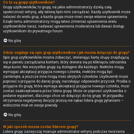
Co to są grupy użytkowników?
Grupy użytkowników, to grupy, na jakie administratorzy dzielą całą
społeczność witryny, aby łatwiej było nimi zarządzać. Każdy użytkownik może
należeć do wielu grup, a każda grupa może mieć swoje własne uprawnienia.
Dzięki temu administratorzy mogą łatwo zmieniać uprawnienia wielu
użytkowników naraz, nadawać uprawnienia moderatora lub dawać dostęp
użytkownikom do prywatnego forum.
Na górę
Gdzie znajduje się spis grup użytkowników i jak można dołączyć do grupy?
Spis grup użytkowników można zobaczyć, otwierając kartę
Grupy
znajdującą
się w panelu zarządzania kontem, który otwiera się po kliknięciu odnośnika
Moje konto
. Nie wszystkie grupy są dostępne dla każdego. Niektóre mogą
wymagać akceptacji przyjęcia nowego członka, niektóre mogą być
zamknięte, a jeszcze inne mogą mieć ukrytych członków. Użytkownik może
poprosić o przyjęcie do danej grupy, naciskając odpowiedni przycisk. Prośba o
przyjęcie do grupy, która wymaga akceptacji przyjęcia nowego członka, musi
zostać zaakceptowana przez lidera grupy. Może on poprosić użytkownika o
podanie wyjaśnień, dlaczego chce on dołączyć do tej grupy. W przypadku
otrzymania negatywnej decyzji proszę nie nękać lidera grupy pytaniami –
widocznie miał on swoje powody.
Na górę
W jaki sposób można zostać liderem grupy?
Lidera grupy zazwyczaj mianuje administrator witryny podczas tworzenia