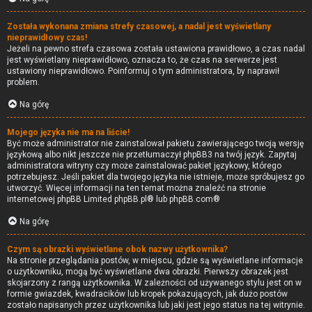
Została wykonana zmiana strefy czasowej, a nadal jest wyświetlany
nieprawidłowy czas!
Jeżeli na pewno strefa czasowa została ustawiona prawidłowo, a czas nadal
jest wyświetlany nieprawidłowo, oznacza to, że czas na serwerze jest
ustawiony nieprawidłowo. Poinformuj o tym administratora, by naprawił
problem.
Na górę
Mojego języka nie ma na liście!
Być może administrator nie zainstalował pakietu zawierającego twoją wersję
językową albo nikt jeszcze nie przetłumaczył phpBB3 na twój język. Zapytaj
administratora witryny czy może zainstalować pakiet językowy, którego
potrzebujesz. Jeśli pakiet dla twojego języka nie istnieje, może spróbujesz go
utworzyć. Więcej informacji na ten temat można znaleźć na stronie
internetowej phpBB Limited
phpBB.pl
® lub
phpBB.com
®
Na górę
Czym są obrazki wyświetlane obok nazwy użytkownika?
Na stronie przeglądania postów, w miejscu, gdzie są wyświetlane informacje
o użytkowniku, mogą być wyświetlane dwa obrazki. Pierwszy obrazek jest
skojarzony z rangą użytkownika. W zależności od używanego stylu jest on w
formie gwiazdek, kwadracików lub kropek pokazujących, jak dużo postów
zostało napisanych przez użytkownika lub jaki jest jego status na tej witrynie.