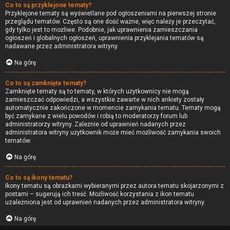
Co to są przyklejone tematy?
Przyklejone tematy są wyświetlane pod ogłoszeniami na pierwszej stronie
przeglądu tematów. Często są one dość ważne, więc należy je przeczytać,
gdy tylko jest to możliwe. Podobnie, jak uprawnienia zamieszczania
ogłoszeń i globalnych ogłoszeń, uprawnienia przyklejania tematów są
nadawane przez administratora witryny.
Na górę
Co to są zamknięte tematy?
Zamknięte tematy są to tematy, w których użytkownicy nie mogą
zamieszczać odpowiedzi, a wszystkie zawarte w nich ankiety zostały
automatycznie zakończone w momencie zamykania tematu. Tematy mogą
być zamykane z wielu powodów i robią to moderatorzy forum lub
administratorzy witryny. Zależnie od uprawnień nadanych przez
administratora witryny użytkownik może mieć możliwość zamykania swoich
tematów.
Na górę
Co to są ikony tematu?
Ikony tematu są obrazkami wybieranymi przez autora tematu skojarzonymi z
postami – sugerują ich treść. Możliwość korzystania z ikon tematu
uzależniona jest od uprawnień nadanych przez administratora witryny.
Na górę