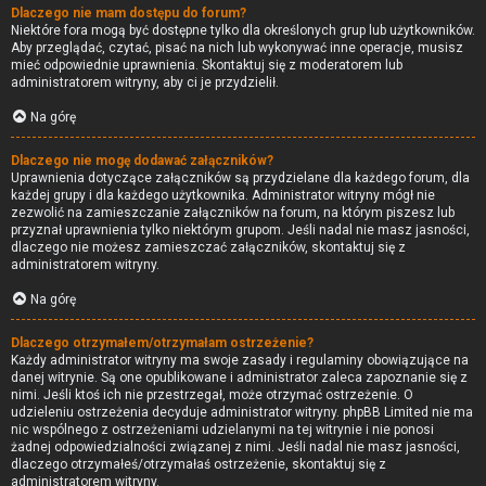
Dlaczego nie mam dostępu do forum?
Niektóre fora mogą być dostępne tylko dla określonych grup lub użytkowników.
Aby przeglądać, czytać, pisać na nich lub wykonywać inne operacje, musisz
mieć odpowiednie uprawnienia. Skontaktuj się z moderatorem lub
administratorem witryny, aby ci je przydzielił.
Na górę
Dlaczego nie mogę dodawać załączników?
Uprawnienia dotyczące załączników są przydzielane dla każdego forum, dla
każdej grupy i dla każdego użytkownika. Administrator witryny mógł nie
zezwolić na zamieszczanie załączników na forum, na którym piszesz lub
przyznał uprawnienia tylko niektórym grupom. Jeśli nadal nie masz jasności,
dlaczego nie możesz zamieszczać załączników, skontaktuj się z
administratorem witryny.
Na górę
Dlaczego otrzymałem/otrzymałam ostrzeżenie?
Każdy administrator witryny ma swoje zasady i regulaminy obowiązujące na
danej witrynie. Są one opublikowane i administrator zaleca zapoznanie się z
nimi. Jeśli ktoś ich nie przestrzegał, może otrzymać ostrzeżenie. O
udzieleniu ostrzeżenia decyduje administrator witryny. phpBB Limited nie ma
nic wspólnego z ostrzeżeniami udzielanymi na tej witrynie i nie ponosi
żadnej odpowiedzialności związanej z nimi. Jeśli nadal nie masz jasności,
dlaczego otrzymałeś/otrzymałaś ostrzeżenie, skontaktuj się z
administratorem witryny.