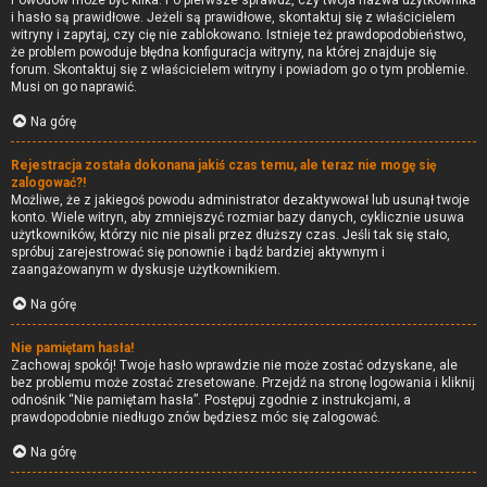
Powodów może być kilka. Po pierwsze sprawdź, czy twoja nazwa użytkownika
i hasło są prawidłowe. Jeżeli są prawidłowe, skontaktuj się z właścicielem
witryny i zapytaj, czy cię nie zablokowano. Istnieje też prawdopodobieństwo,
że problem powoduje błędna konfiguracja witryny, na której znajduje się
forum. Skontaktuj się z właścicielem witryny i powiadom go o tym problemie.
Musi on go naprawić.
Na górę
Rejestracja została dokonana jakiś czas temu, ale teraz nie mogę się
zalogować?!
Możliwe, że z jakiegoś powodu administrator dezaktywował lub usunął twoje
konto. Wiele witryn, aby zmniejszyć rozmiar bazy danych, cyklicznie usuwa
użytkowników, którzy nic nie pisali przez dłuższy czas. Jeśli tak się stało,
spróbuj zarejestrować się ponownie i bądź bardziej aktywnym i
zaangażowanym w dyskusje użytkownikiem.
Na górę
Nie pamiętam hasła!
Zachowaj spokój! Twoje hasło wprawdzie nie może zostać odzyskane, ale
bez problemu może zostać zresetowane. Przejdź na stronę logowania i kliknij
odnośnik “Nie pamiętam hasła”. Postępuj zgodnie z instrukcjami, a
prawdopodobnie niedługo znów będziesz móc się zalogować.
Na górę