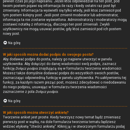
pewien czas po jego napisaniu. Jeżeli ktoś odpowiedział na ten post, pod
twoim postem pojawi się informacja ile razy i kiedy ostatni raz post był
zmieniany. Informacja ta wyświetli się tylko wtedy, jeśli ktoś zamieścił pod
tym postem kolejny post. Jeśli post zmienił moderator lub administrator,
informacja ta nie zostanie wyświetlona. Administratorzy i moderatorzy mogą
zostawić notatkę z informacją, dlaczego ten post zmieniali. Zwykli
użytkownicy nie mogą usuwać postów, gdy ktoś zamieścił pod ich postem
nowy post.
Na górę
W jaki sposób można dodać podpis do swojego posta?
Aby dodawać podpis do posta, należy go najpierw utworzyć w panelu
użytkownika. Aby dołączyć do danej wiadomości swój podpis, zaznacz
funkcję
Dołącz podpis
znajdującą się w formularzu tworzenia wiadomości.
Możesz także domyślnie dodawać podpis do wszystkich swoich postów,
zaznaczając odpowiednią funkcję w panelu użytkownika. Po uaktywnieniu tej
funkcji, za każdym razem pisząc post, możesz zdecydować o niedodawaniu
do niego podpisu, usuwając w formularzu tworzenia wiadomości
zaznaczenie z pola
Dołącz podpis
.
Na górę
W jaki sposób można utworzyć ankietę?
Tworzenie ankiet jest proste. Kiedy tworzysz nowy temat bądź zmieniasz
pierwszy post w wątku, na dole formularza tworzenia tematu będziesz
widzieć etykietę “Utwórz ankietę”. Kliknij ją i w otworzonym formularzu podaj