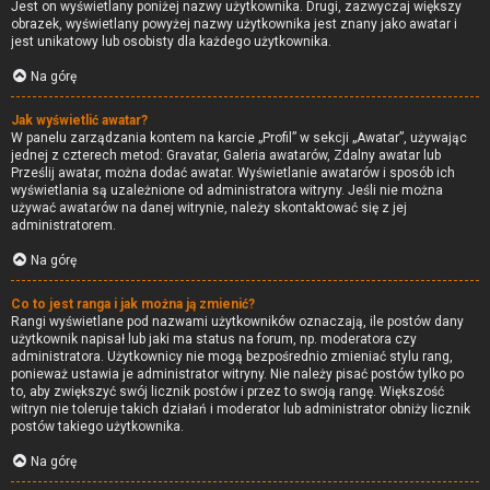
Jest on wyświetlany poniżej nazwy użytkownika. Drugi, zazwyczaj większy
obrazek, wyświetlany powyżej nazwy użytkownika jest znany jako awatar i
jest unikatowy lub osobisty dla każdego użytkownika.
Na górę
Jak wyświetlić awatar?
W panelu zarządzania kontem na karcie „Profil” w sekcji „Awatar”, używając
jednej z czterech metod: Gravatar, Galeria awatarów, Zdalny awatar lub
Prześlij awatar, można dodać awatar. Wyświetlanie awatarów i sposób ich
wyświetlania są uzależnione od administratora witryny. Jeśli nie można
używać awatarów na danej witrynie, należy skontaktować się z jej
administratorem.
Na górę
Co to jest ranga i jak można ją zmienić?
Rangi wyświetlane pod nazwami użytkowników oznaczają, ile postów dany
użytkownik napisał lub jaki ma status na forum, np. moderatora czy
administratora. Użytkownicy nie mogą bezpośrednio zmieniać stylu rang,
ponieważ ustawia je administrator witryny. Nie należy pisać postów tylko po
to, aby zwiększyć swój licznik postów i przez to swoją rangę. Większość
witryn nie toleruje takich działań i moderator lub administrator obniży licznik
postów takiego użytkownika.
Na górę