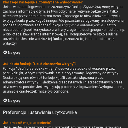
Dlaczego następuje automatyczne wylogowanie?
Jeżeli w czasie logowania nie zaznaczysz funkcji
Zapamiętaj mnie
, witryna
zachowa informację o tym, że twój pobyt na tej witrynie będzie trwał tylko
określony przez administratora czas. Zapobiega to niewłaściwemu użyciu
twojego konta przez kogoś innego. Aby pozostać zalogowanym/zalogowaną,
podczas logowania zaznacz funkcję
Loguj mnie automatycznie
. Jest to
niezalecane, jeżeli korzystasz z witryny z ogólnie dostępnego komputera, np.
w bibliotece, kawiarence internetowej, sali komputerowej w szkole lub na
uczelni itp. Jeśli nie widzisz tej funkcji, oznacza to, że administrator ją
wyłączył.
Na górę
Jak działa funkcja “Usuń ciasteczka witryny”?
Funkcja “Usuń ciasteczka witryny” usuwa ciasteczka utworzone przez
phpBB dzięki, którym użytkownik jest autoryzowany i logowany do witryny.
Dostarczają one również funkcję – jeśli została włączona przez
administratora witryny – śledzenia przeczytanych i nieprzeczytanych przez
użytkownika postów. Jeśli występują problemy z logowaniem/wylogowaniem,
usunięcie ciasteczek może być pomocne.
Na górę
Preferencje i ustawienia użytkownika
Jak zmienić moje ustawienia?
Jeżeli jesteś zarejestrowanym użytkownikiem, wszystkie twoje ustawienia