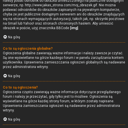
należy podać odnośnik do obrazka umieszczonego na publicznie dostępnym
serwerze, np. http://www.jakas_strona.com/moj_obrazek.gif. Nie można
podawać odnośników do obrazków zapisanych na prywatnym komputerze,
chyba że jest publicznie dostępnym serwerem ani do obrazków znajdujących
się na stronach wymagających autoryzacji, takich jak, np. skrzynki pocztowe
na Gmail lub Yahoo! oraz stronach chronionych hasłem. Aby umieścić
obrazek w poście, użyj znacznika BBCode
[img]
.
Na górę
Co to są ogłoszenia globalne?
Ogłoszenia globalne zawierają ważne informacje i należy zawsze je czytać.
Są one wyświetlane na górze każdego forum i w panelu zarządzania kontem
użytkownika. Uprawnienia zamieszczania ogłoszeń globalnych są nadawane
przez administratora witryny.
Na górę
Co to są ogłoszenia?
Ogłoszenia często zawierają ważne informacje dotyczące przeglądanego
forum i należy je przeczytać, gdy tylko jest to możliwe. Ogłoszenia są
wyświetlane na górze każdej strony forum, w którym zostały napisane.
Uprawnienia zamieszczania ogłoszeń są nadawane przez administratora
witryny.
Na górę