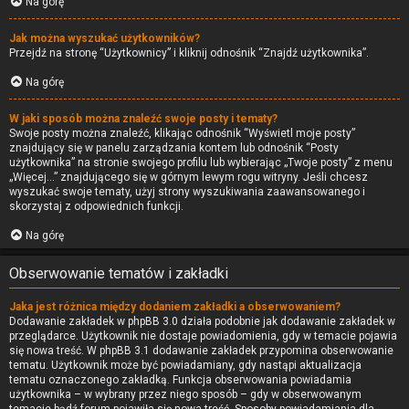
Na górę
Jak można wyszukać użytkowników?
Przejdź na stronę “Użytkownicy” i kliknij odnośnik “Znajdź użytkownika”.
Na górę
W jaki sposób można znaleźć swoje posty i tematy?
Swoje posty można znaleźć, klikając odnośnik “Wyświetl moje posty”
znajdujący się w panelu zarządzania kontem lub odnośnik “Posty
użytkownika” na stronie swojego profilu lub wybierając „Twoje posty” z menu
„Więcej…” znajdującego się w górnym lewym rogu witryny. Jeśli chcesz
wyszukać swoje tematy, użyj strony wyszukiwania zaawansowanego i
skorzystaj z odpowiednich funkcji.
Na górę
Obserwowanie tematów i zakładki
Jaka jest różnica między dodaniem zakładki a obserwowaniem?
Dodawanie zakładek w phpBB 3.0 działa podobnie jak dodawanie zakładek w
przeglądarce. Użytkownik nie dostaje powiadomienia, gdy w temacie pojawia
się nowa treść. W phpBB 3.1 dodawanie zakładek przypomina obserwowanie
tematu. Użytkownik może być powiadamiany, gdy nastąpi aktualizacja
tematu oznaczonego zakładką. Funkcja obserwowania powiadamia
użytkownika – w wybrany przez niego sposób – gdy w obserwowanym