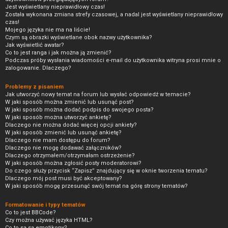
Jest wyświetlany nieprawidłowy czas!
Została wykonana zmiana strefy czasowej, a nadal jest wyświetlany nieprawidłowy
czas!
Mojego języka nie ma na liście!
Czym są obrazki wyświetlane obok nazwy użytkownika?
Jak wyświetlić awatar?
Co to jest ranga i jak można ją zmienić?
Podczas próby wysłania wiadomości e-mail do użytkownika witryna prosi mnie o
zalogowanie. Dlaczego?
Problemy z pisaniem
Jak utworzyć nowy temat na forum lub wysłać odpowiedź w temacie?
W jaki sposób można zmienić lub usunąć post?
W jaki sposób można dodać podpis do swojego posta?
W jaki sposób można utworzyć ankietę?
Dlaczego nie można dodać więcej opcji ankiety?
W jaki sposób zmienić lub usunąć ankietę?
Dlaczego nie mam dostępu do forum?
Dlaczego nie mogę dodawać załączników?
Dlaczego otrzymałem/otrzymałam ostrzeżenie?
W jaki sposób można zgłosić posty moderatorowi?
Do czego służy przycisk “Zapisz” znajdujący się w oknie tworzenia tematu?
Dlaczego mój post musi być akceptowany?
W jaki sposób mogę przesunąć swój temat na górę strony tematów?
Formatowanie i typy tematów
Co to jest BBCode?
Czy można używać języka HTML?
Co to są są emotikony?