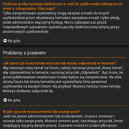
Podczas próby wysłania wiadomości e-mail do użytkownika witryna prosi
mnie o zalogowanie. Dlaczego?
Tylko zarejestrowani użytkownicy mogą wysyłać e-maile do innych
użytkowników przez wbudowany formularz wysyłania e-maili i tylko wtedy,
jeżeli administrator włączył tę funkcję. Ma to zabezpieczać przed
nieprawidłowym używaniem systemu poczty elektronicznej witryny przez
anonimowych użytkowników.
Na górę
Problemy z pisaniem
Jak utworzyć nowy temat na forum lub wysłać odpowiedź w temacie?
Aby utworzyć nowy temat na forum, należy nacisnąć przycisk „Nowy temat”,
aby odpowiedzieć w temacie, nacisnąć przycisk „Odpowiedz”. Być może, że
przed publikowaniem wiadomości trzeba będzie się zarejestrować. Na dole
strony forum lub strony tematów jest wyświetlana lista uprawnień
użytkownika na każdym forum. Na przykład: Możesz tworzyć nowe tematy,
Możesz dodawać załączniki itp.
Na górę
W jaki sposób można zmienić lub usunąć post?
Jeśli nie jesteś administratorem lub moderatorem, możesz zmieniać i
usuwać tylko swoje posty. Możesz zmienić post, naciskając przycisk
Zmień
znajdujący się przy danym poście. Czasami można to zrobić tylko przez