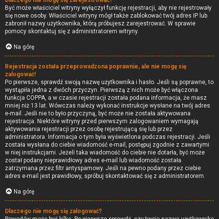
Dlaczego nie mogę się zarejestrować?
Być może właściciel witryny wyłączył funkcję rejestracji, aby nie rejestrowały
się nowe osoby. Właściciel witryny mógł także zablokować twój adres IP lub
zabronił nazwy użytkownika, którą próbujesz zarejestrować. W sprawie
pomocy skontaktuj się z administratorem witryny.
Na górę
Rejestracja została przeprowadzona poprawnie, ale nie mogę się
zalogować!
Po pierwsze, sprawdź swoją nazwę użytkownika i hasło. Jeśli są poprawne, to
wystąpiła jedna z dwóch przyczyn. Pierwszą z nich może być włączona
funkcja COPPA, a w czasie rejestracji została podana informacja, że masz
mniej niż 13 lat. Wówczas należy wykonać instrukcje wysłane na twój adres
e-mail. Jeśli nie to było przyczyną, być może nie została aktywowana
rejestracja. Niektóre witryny przed pierwszym zalogowaniem wymagają
aktywowania rejestracji przez osobę rejestrującą się lub przez
administratora. Informacja o tym była wyświetlona podczas rejestracji. Jeśli
została wysłana do ciebie wiadomość e-mail, postępuj zgodnie z zawartymi
w niej instrukcjami. Jeżeli taka wiadomość do ciebie nie dotarła, być może
został podany nieprawidłowy adres e-mail lub wiadomość została
zatrzymana przez filtr antyspamowy. Jeśli na pewno podany przez ciebie
adres e-mail jest prawidłowy, spróbuj skontaktować się z administratorem.
Na górę
Dlaczego nie mogę się zalogować?