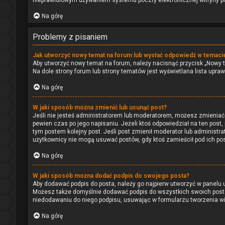
nieprawidłowym używaniem systemu poczty elektronicznej witryny 
Na górę
Problemy z pisaniem
Jak utworzyć nowy temat na forum lub wysłać odpowiedź w temaci
Aby utworzyć nowy temat na forum, należy nacisnąć przycisk „Nowy 
Na dole strony forum lub strony tematów jest wyświetlana lista upr
Na górę
W jaki sposób można zmienić lub usunąć post?
Jeśli nie jesteś administratorem lub moderatorem, możesz zmieniać 
pewien czas po jego napisaniu. Jeżeli ktoś odpowiedział na ten post, p
tym postem kolejny post. Jeśli post zmienił moderator lub administra
użytkownicy nie mogą usuwać postów, gdy ktoś zamieścił pod ich po
Na górę
W jaki sposób można dodać podpis do swojego posta?
Aby dodawać podpis do posta, należy go najpierw utworzyć w panelu
Możesz także domyślnie dodawać podpis do wszystkich swoich postó
niedodawaniu do niego podpisu, usuwając w formularzu tworzenia 
Na górę