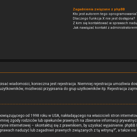
Zagadnienia związane z phpBB
Kto jest autorem tego oprogramowania
Dlaczego funkcja X nie jest dostępna?
Z kim się kontaktować w sprawach nadu
Jak nawiązać kontakt z administratorem
 pisać wiadomości, konieczna jest rejestracja. Niemniej rejestracja umożliwia do
żytkowników, możliwość przypisania do grup użytkowników itp. Rejestracja zajmuj
obowiązującego od 1998 roku w USA, nakładającego na właścicieli stron interneto
emnej zgody rodziców lub opiekunów prawnych na zbieranie informacji prywatnych
rynie internetowej – skontaktuj się z prawnikiem, by uzyskać wyjaśnienie. phpBB L
sprawach nadużyć lub zagadnień prawnych związanych z tą witryną?”, a także ni