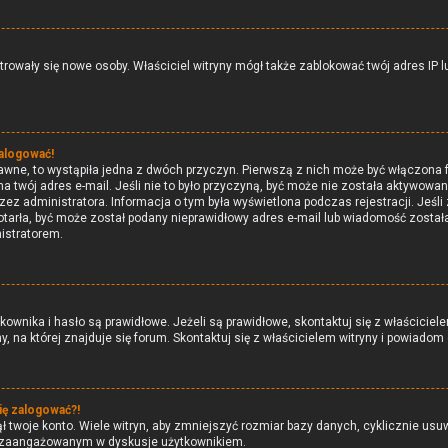
estrowały się nowe osoby. Właściciel witryny mógł także zablokować twój adres IP
zalogować!
awne, to wystąpiła jedna z dwóch przyczyn. Pierwszą z nich może być włączona f
 twój adres e-mail. Jeśli nie to było przyczyną, być może nie została aktywowa
zez administratora. Informacja o tym była wyświetlona podczas rejestracji. Jeśl
dotarła, być może został podany nieprawidłowy adres e-mail lub wiadomość zosta
nistratorem.
nika i hasło są prawidłowe. Jeżeli są prawidłowe, skontaktuj się z właścicielem 
 na której znajduje się forum. Skontaktuj się z właścicielem witryny i powiadom
ię zalogować?!
twoje konto. Wiele witryn, aby zmniejszyć rozmiar bazy danych, cyklicznie usuwa 
m i zaangażowanym w dyskusje użytkownikiem.