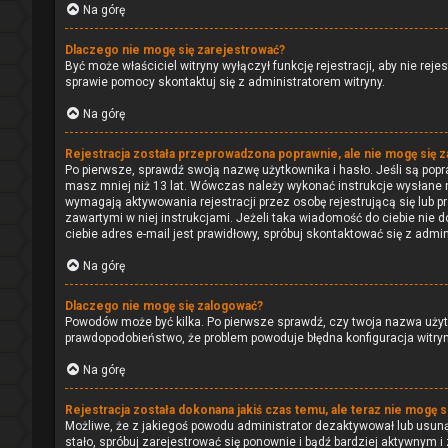
Na górę
Dlaczego nie mogę się zarejestrować?
Być może właściciel witryny wyłączył funkcję rejestracji, aby nie rej
sprawie pomocy skontaktuj się z administratorem witryny.
Na górę
Rejestracja została przeprowadzona poprawnie, ale nie mogę się 
Po pierwsze, sprawdź swoją nazwę użytkownika i hasło. Jeśli są popr
masz mniej niż 13 lat. Wówczas należy wykonać instrukcje wysłane na
wymagają aktywowania rejestracji przez osobę rejestrującą się lub pr
zawartymi w niej instrukcjami. Jeżeli taka wiadomość do ciebie nie 
ciebie adres e-mail jest prawidłowy, spróbuj skontaktować się z admi
Na górę
Dlaczego nie mogę się zalogować?
Powodów może być kilka. Po pierwsze sprawdź, czy twoja nazwa użytkow
prawdopodobieństwo, że problem powoduje błędna konfiguracja witryny,
Na górę
Rejestracja została dokonana jakiś czas temu, ale teraz nie mogę s
Możliwe, że z jakiegoś powodu administrator dezaktywował lub usunął 
stało, spróbuj zarejestrować się ponownie i bądź bardziej aktywny