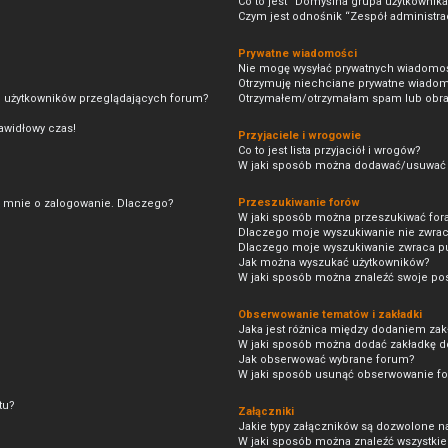
Co to jest “Domyślna grupa użytkownika
Czym jest odnośnik “Zespół administra
Prywatne wiadomości
Nie mogę wysyłać prywatnych wiadomoś
Otrzymuję niechciane prywatne wiadom
ie użytkowników przeglądających forum?
Otrzymałem/otrzymałam spam lub obraźli
rawidłowy czas!
Przyjaciele i wrogowie
Co to jest lista przyjaciół i wrogów?
W jaki sposób można dodawać/usuwać uż
Przeszukiwanie forów
i mnie o zalogowanie. Dlaczego?
W jaki sposób można przeszukiwać for
Dlaczego moje wyszukiwanie nie zwra
Dlaczego moje wyszukiwanie zwraca pu
Jak można wyszukać użytkowników?
W jaki sposób można znaleźć swoje post
Obserwowanie tematów i zakładki
Jaka jest różnica między dodaniem za
W jaki sposób można dodać zakładkę d
Jak obserwować wybrane forum?
W jaki sposób usunąć obserwowanie f
tu?
Załączniki
Jakie typy załączników są dozwolone na 
W jaki sposób można znaleźć wszystkie