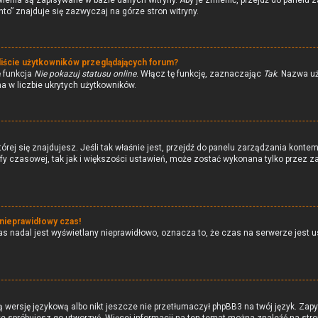
wienia są zapisywane w bazie danych witryny. Aby je zmienić, przejdź do pane
to” znajduje się zazwyczaj na górze stron witryny.
liście użytkowników przeglądających forum?
ę funkcja
Nie pokazuj statusu online
. Włącz tę funkcję, zaznaczając
Tak
. Nazwa uż
a w liczbie ukrytych użytkowników.
 której się znajdujesz. Jeśli tak właśnie jest, przejdź do panelu zarządzania kon
efy czasowej, tak jak i większości ustawień, może zostać wykonana tylko przez 
 nieprawidłowy czas!
s nadal jest wyświetlany nieprawidłowo, oznacza to, że czas na serwerze jest us
 wersję językową albo nikt jeszcze nie przetłumaczył phpBB3 na twój język. Zapy