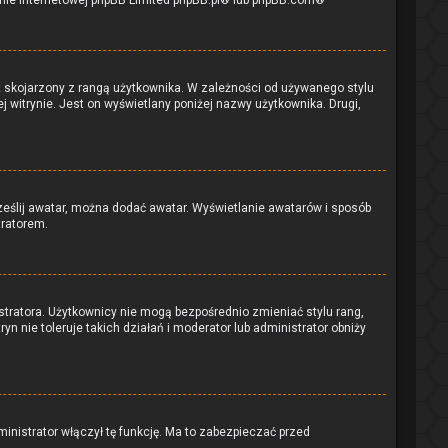
onie internetowej phpBB Limited
phpBB.pl
® lub
phpBB.com
®
t skojarzony z rangą użytkownika. W zależności od używanego stylu
j witrynie. Jest on wyświetlany poniżej nazwy użytkownika. Drugi,
rześlij awatar, można dodać awatar. Wyświetlanie awatarów i sposób
tratorem.
stratora. Użytkownicy nie mogą bezpośrednio zmieniać stylu rang,
yn nie toleruje takich działań i moderator lub administrator obniży
inistrator włączył tę funkcję. Ma to zabezpieczać przed