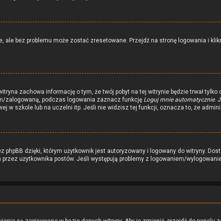
ale bez problemu może zostać zresetowane. Przejdź na stronę logowania i klikni
 witryna zachowa informację o tym, że twój pobyt na tej witrynie będzie trwał tyl
ym/zalogowaną, podczas logowania zaznacz funkcję
Loguj mnie automatycznie
. 
j w szkole lub na uczelni itp. Jeśli nie widzisz tej funkcji, oznacza to, że admini
 phpBB dzięki, którym użytkownik jest autoryzowany i logowany do witryny. Dosta
ch przez użytkownika postów. Jeśli występują problemy z logowaniem/wylogowan