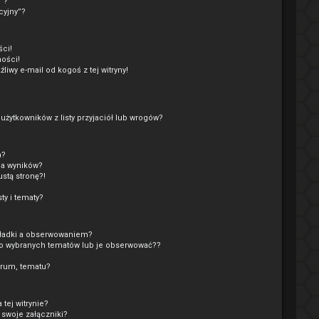
”?
cyjny”?
ci!
ości!
wy e-mail od kogoś z tej witryny!
ytkowników z listy przyjaciół lub wrogów?
a?
ca wyników?
stą stronę?!
y i tematy?
kładki a obserwowaniem?
o wybranych tematów lub je obserwować??
orum, tematu?
tej witrynie?
 swoje załączniki?