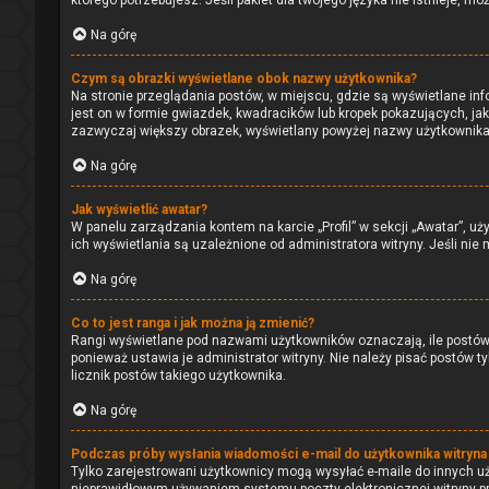
którego potrzebujesz. Jeśli pakiet dla twojego języka nie istnieje, 
Na górę
Czym są obrazki wyświetlane obok nazwy użytkownika?
Na stronie przeglądania postów, w miejscu, gdzie są wyświetlane in
jest on w formie gwiazdek, kwadracików lub kropek pokazujących, jak 
zazwyczaj większy obrazek, wyświetlany powyżej nazwy użytkownika j
Na górę
Jak wyświetlić awatar?
W panelu zarządzania kontem na karcie „Profil” w sekcji „Awatar”, u
ich wyświetlania są uzależnione od administratora witryny. Jeśli ni
Na górę
Co to jest ranga i jak można ją zmienić?
Rangi wyświetlane pod nazwami użytkowników oznaczają, ile postów d
ponieważ ustawia je administrator witryny. Nie należy pisać postów tyl
licznik postów takiego użytkownika.
Na górę
Podczas próby wysłania wiadomości e-mail do użytkownika witryna
Tylko zarejestrowani użytkownicy mogą wysyłać e-maile do innych uży