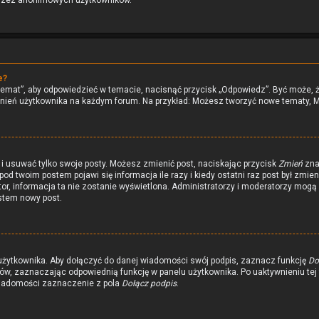
przez anonimowych użytkowników.
e?
temat”, aby odpowiedzieć w temacie, nacisnąć przycisk „Odpowiedz”. Być może, 
awnień użytkownika na każdym forum. Na przykład: Możesz tworzyć nowe tematy, 
i usuwać tylko swoje posty. Możesz zmienić post, naciskając przycisk
Zmień
zna
od twoim postem pojawi się informacja ile razy i kiedy ostatni raz post był zmienia
tor, informacja ta nie zostanie wyświetlona. Administratorzy i moderatorzy mogą 
stem nowy post.
 użytkownika. Aby dołączyć do danej wiadomości swój podpis, zaznacz funkcję
Do
w, zaznaczając odpowiednią funkcję w panelu użytkownika. Po uaktywnieniu tej
wiadomości zaznaczenie z pola
Dołącz podpis
.