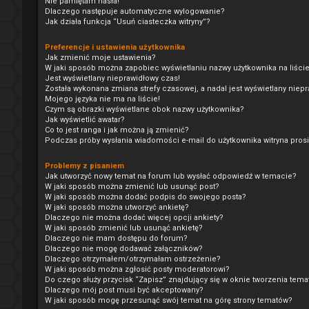
Nie pamiętam hasła!
Dlaczego następuje automatyczne wylogowanie?
Jak działa funkcja “Usuń ciasteczka witryny”?
Preferencje i ustawienia użytkownika
Jak zmienić moje ustawienia?
W jaki sposób można zapobiec wyświetlaniu nazwy użytkownika na liśc
Jest wyświetlany nieprawidłowy czas!
Została wykonana zmiana strefy czasowej, a nadal jest wyświetlany niep
Mojego języka nie ma na liście!
Czym są obrazki wyświetlane obok nazwy użytkownika?
Jak wyświetlić awatar?
Co to jest ranga i jak można ją zmienić?
Podczas próby wysłania wiadomości e-mail do użytkownika witryna pros
Problemy z pisaniem
Jak utworzyć nowy temat na forum lub wysłać odpowiedź w temacie?
W jaki sposób można zmienić lub usunąć post?
W jaki sposób można dodać podpis do swojego posta?
W jaki sposób można utworzyć ankietę?
Dlaczego nie można dodać więcej opcji ankiety?
W jaki sposób zmienić lub usunąć ankietę?
Dlaczego nie mam dostępu do forum?
Dlaczego nie mogę dodawać załączników?
Dlaczego otrzymałem/otrzymałam ostrzeżenie?
W jaki sposób można zgłosić posty moderatorowi?
Do czego służy przycisk “Zapisz” znajdujący się w oknie tworzenia tema
Dlaczego mój post musi być akceptowany?
W jaki sposób mogę przesunąć swój temat na górę strony tematów?