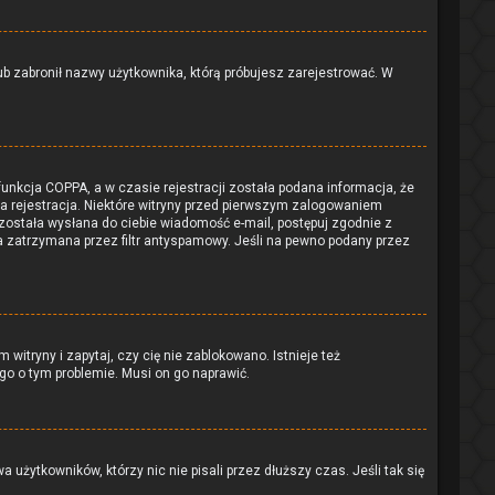
 lub zabronił nazwy użytkownika, którą próbujesz zarejestrować. W
unkcja COPPA, a w czasie rejestracji została podana informacja, że
na rejestracja. Niektóre witryny przed pierwszym zalogowaniem
i została wysłana do ciebie wiadomość e-mail, postępuj zgodnie z
ła zatrzymana przez filtr antyspamowy. Jeśli na pewno podany przez
witryny i zapytaj, czy cię nie zablokowano. Istnieje też
 go o tym problemie. Musi on go naprawić.
użytkowników, którzy nic nie pisali przez dłuższy czas. Jeśli tak się