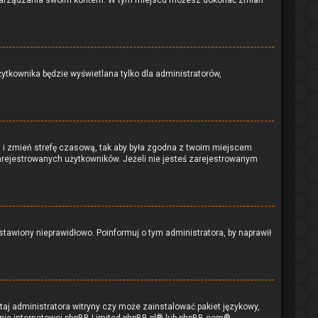
lu zarządzania swoim kontem. W tym miejscu możesz dokonać zmian
ytkownika będzie wyświetlana tylko dla administratorów,
tem i zmień strefę czasową, tak aby była zgodna z twoim miejscem
zarejestrowanych użytkowników. Jeżeli nie jesteś zarejestrowanym
tawiony nieprawidłowo. Poinformuj o tym administratora, by naprawił
taj administratora witryny czy może zainstalować pakiet językowy,