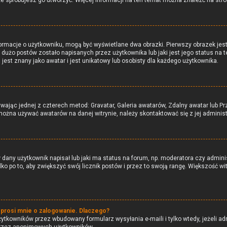
może spróbujesz go utworzyć. Więcej informacji na ten temat można znaleźć na str
formacje o użytkowniku, mogą być wyświetlane dwa obrazki. Pierwszy obrazek jes
dużo postów zostało napisanych przez użytkownika lub jaki jest jego status na te
est znany jako awatar i jest unikatowy lub osobisty dla każdego użytkownika.
żywając jednej z czterech metod: Gravatar, Galeria awatarów, Zdalny awatar lub P
e można używać awatarów na danej witrynie, należy skontaktować się z jej adminis
any użytkownik napisał lub jaki ma status na forum, np. moderatora czy admini
ko po to, aby zwiększyć swój licznik postów i przez to swoją rangę. Większość witr
 prosi mnie o zalogowanie. Dlaczego?
tkowników przez wbudowany formularz wysyłania e-maili i tylko wtedy, jeżeli adm