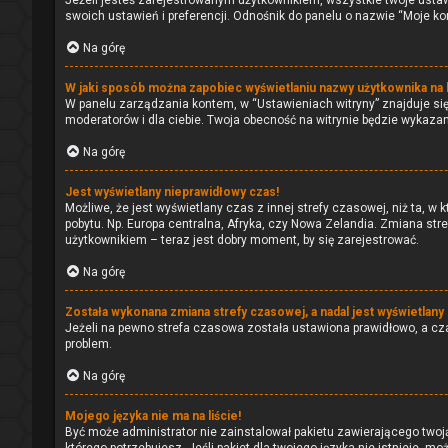
Jeżeli jesteś zarejestrowanym użytkownikiem, wszystkie twoje usta
swoich ustawień i preferencji. Odnośnik do panelu o nazwie “Moje kon
Na górę
W jaki sposób można zapobiec wyświetlaniu nazwy użytkownika na 
W panelu zarządzania kontem, w “Ustawieniach witryny” znajduje si
moderatorów i dla ciebie. Twoja obecność na witrynie będzie wykazan
Na górę
Jest wyświetlany nieprawidłowy czas!
Możliwe, że jest wyświetlany czas z innej strefy czasowej, niż ta, w
pobytu. Np. Europa centralna, Afryka, czy Nowa Zelandia. Zmiana str
użytkownikiem – teraz jest dobry moment, by się zarejestrować.
Na górę
Została wykonana zmiana strefy czasowej, a nadal jest wyświetlany
Jeżeli na pewno strefa czasowa została ustawiona prawidłowo, a cza
problem.
Na górę
Mojego języka nie ma na liście!
Być może administrator nie zainstalował pakietu zawierającego twoją