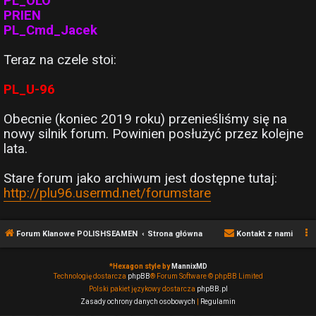
PL_OLO
PRIEN
PL_Cmd_Jacek
Teraz na czele stoi:
PL_U-96
Obecnie (koniec 2019 roku) przenieśliśmy się na
nowy silnik forum. Powinien posłużyć przez kolejne
lata.
Stare forum jako archiwum jest dostępne tutaj:
http://plu96.usermd.net/forumstare
Forum Klanowe POLISHSEAMEN
Strona główna
Kontakt z nami
*
Hexagon style by
MannixMD
Technologię dostarcza
phpBB
® Forum Software © phpBB Limited
Polski pakiet językowy dostarcza
phpBB.pl
Zasady ochrony danych osobowych
|
Regulamin