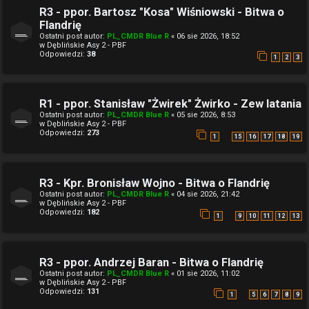
R3 - ppor. Bartosz "Kosa" Wiśniowski - Bitwa o
Flandrię
Ostatni post autor:
PL_CMDR Blue R
«
06 sie 2026, 18:52
w
Dęblińskie Asy 2 - PBF
Odpowiedzi:
38
1
2
3
R1 - ppor. Stanisław "Żwirek" Żwirko - Zew latania
Ostatni post autor:
PL_CMDR Blue R
«
05 sie 2026, 8:53
w
Dęblińskie Asy 2 - PBF
Odpowiedzi:
273
…
1
15
16
17
18
19
R3 - Kpr. Bronisław Wojno - Bitwa o Flandrię
Ostatni post autor:
PL_CMDR Blue R
«
04 sie 2026, 21:42
w
Dęblińskie Asy 2 - PBF
Odpowiedzi:
182
…
1
9
10
11
12
13
R3 - ppor. Andrzej Baran - Bitwa o Flandrię
Ostatni post autor:
PL_CMDR Blue R
«
01 sie 2026, 11:02
w
Dęblińskie Asy 2 - PBF
Odpowiedzi:
131
…
1
5
6
7
8
9