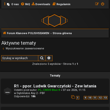
O nas
FAQ
Downloads
Regulamin
Forum Klanowe POLISHSEAMEN
Strona główna
Aktywne tematy
Wyszukiwanie zaawansowane
Szukaj
Wyszukiwanie zaawansowane
Znaleziono 5 wyników • Strona
1
z
1
Tematy
R1 - ppor. Ludwik Gwarczyński - Zew latania
Ostatni post autor:
PL_CMDR Blue R
«
07 sie 2026, 11:15
w
Dęblińskie Asy 2 - PBF
Odpowiedzi:
186
…
1
9
10
11
12
13