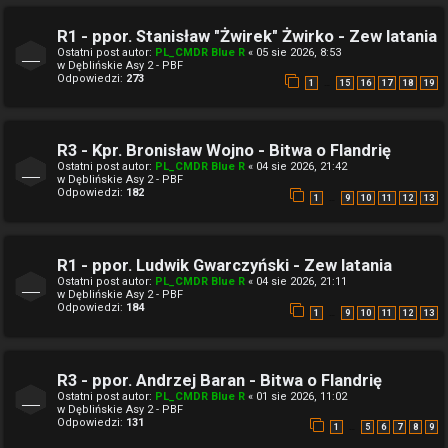
R1 - ppor. Stanisław "Żwirek" Żwirko - Zew latania
Ostatni post autor:
PL_CMDR Blue R
«
05 sie 2026, 8:53
w
Dęblińskie Asy 2 - PBF
Odpowiedzi:
273
…
1
15
16
17
18
19
R3 - Kpr. Bronisław Wojno - Bitwa o Flandrię
Ostatni post autor:
PL_CMDR Blue R
«
04 sie 2026, 21:42
w
Dęblińskie Asy 2 - PBF
Odpowiedzi:
182
…
1
9
10
11
12
13
R1 - ppor. Ludwik Gwarczyński - Zew latania
Ostatni post autor:
PL_CMDR Blue R
«
04 sie 2026, 21:11
w
Dęblińskie Asy 2 - PBF
Odpowiedzi:
184
…
1
9
10
11
12
13
R3 - ppor. Andrzej Baran - Bitwa o Flandrię
Ostatni post autor:
PL_CMDR Blue R
«
01 sie 2026, 11:02
w
Dęblińskie Asy 2 - PBF
Odpowiedzi:
131
…
1
5
6
7
8
9