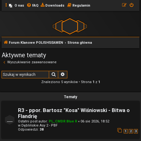
O nas
FAQ
Downloads
Regulamin
Forum Klanowe POLISHSEAMEN
Strona główna
Aktywne tematy
Wyszukiwanie zaawansowane
Szukaj
Wyszukiwanie zaawansowane
Znaleziono 5 wyników • Strona
1
z
1
Tematy
R3 - ppor. Bartosz "Kosa" Wiśniowski - Bitwa o
Flandrię
Ostatni post autor:
PL_CMDR Blue R
«
06 sie 2026, 18:52
w
Dęblińskie Asy 2 - PBF
Odpowiedzi:
38
1
2
3