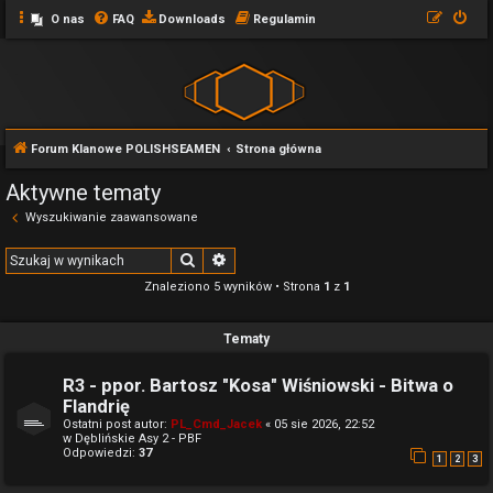
O nas
FAQ
Downloads
Regulamin
Forum Klanowe POLISHSEAMEN
Strona główna
Aktywne tematy
Wyszukiwanie zaawansowane
Szukaj
Wyszukiwanie zaawansowane
Znaleziono 5 wyników • Strona
1
z
1
Tematy
R3 - ppor. Bartosz "Kosa" Wiśniowski - Bitwa o
Flandrię
Ostatni post autor:
PL_Cmd_Jacek
«
05 sie 2026, 22:52
w
Dęblińskie Asy 2 - PBF
Odpowiedzi:
37
1
2
3