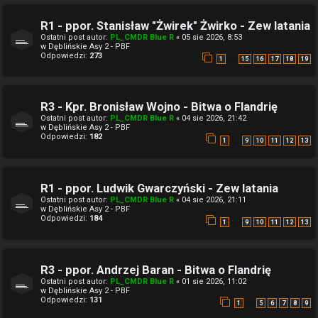
R1 - ppor. Stanisław "Żwirek" Żwirko - Zew latania
Ostatni post autor:
PL_CMDR Blue R
«
05 sie 2026, 8:53
w
Dęblińskie Asy 2 - PBF
Odpowiedzi:
273
…
1
15
16
17
18
19
R3 - Kpr. Bronisław Wojno - Bitwa o Flandrię
Ostatni post autor:
PL_CMDR Blue R
«
04 sie 2026, 21:42
w
Dęblińskie Asy 2 - PBF
Odpowiedzi:
182
…
1
9
10
11
12
13
R1 - ppor. Ludwik Gwarczyński - Zew latania
Ostatni post autor:
PL_CMDR Blue R
«
04 sie 2026, 21:11
w
Dęblińskie Asy 2 - PBF
Odpowiedzi:
184
…
1
9
10
11
12
13
R3 - ppor. Andrzej Baran - Bitwa o Flandrię
Ostatni post autor:
PL_CMDR Blue R
«
01 sie 2026, 11:02
w
Dęblińskie Asy 2 - PBF
Odpowiedzi:
131
…
1
5
6
7
8
9