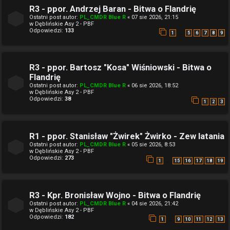
R3 - ppor. Andrzej Baran - Bitwa o Flandrię
Ostatni post autor:
PL_CMDR Blue R
«
07 sie 2026, 21:15
w
Dęblińskie Asy 2 - PBF
Odpowiedzi:
133
…
1
5
6
7
8
9
R3 - ppor. Bartosz "Kosa" Wiśniowski - Bitwa o
Flandrię
Ostatni post autor:
PL_CMDR Blue R
«
06 sie 2026, 18:52
w
Dęblińskie Asy 2 - PBF
Odpowiedzi:
38
1
2
3
R1 - ppor. Stanisław "Żwirek" Żwirko - Zew latania
Ostatni post autor:
PL_CMDR Blue R
«
05 sie 2026, 8:53
w
Dęblińskie Asy 2 - PBF
Odpowiedzi:
273
…
1
15
16
17
18
19
R3 - Kpr. Bronisław Wojno - Bitwa o Flandrię
Ostatni post autor:
PL_CMDR Blue R
«
04 sie 2026, 21:42
w
Dęblińskie Asy 2 - PBF
Odpowiedzi:
182
…
1
9
10
11
12
13