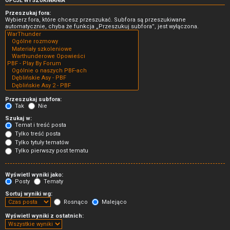
OPCJE WYSZUKIWANIA
Przeszukaj fora:
Wybierz fora, które chcesz przeszukać. Subfora są przeszukiwane
automatycznie, chyba że funkcja „Przeszukuj subfora”, jest wyłączona.
Przeszukaj subfora:
Tak
Nie
Szukaj w:
Temat i treść posta
Tylko treść posta
Tylko tytuły tematów
Tylko pierwszy post tematu
Wyświetl wyniki jako:
Posty
Tematy
Sortuj wyniki wg:
Rosnąco
Malejąco
Wyświetl wyniki z ostatnich: