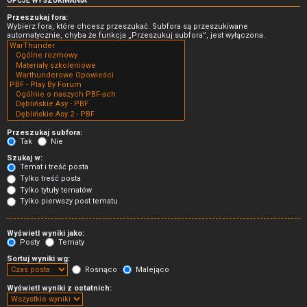
OPCJE WYSZUKIWANIA
Przeszukaj fora:
Wybierz fora, które chcesz przeszukać. Subfora są przeszukiwane
automatycznie, chyba że funkcja „Przeszukuj subfora”, jest wyłączona.
Przeszukaj subfora:
Tak
Nie
Szukaj w:
Temat i treść posta
Tylko treść posta
Tylko tytuły tematów
Tylko pierwszy post tematu
Wyświetl wyniki jako:
Posty
Tematy
Sortuj wyniki wg:
Rosnąco
Malejąco
Wyświetl wyniki z ostatnich: