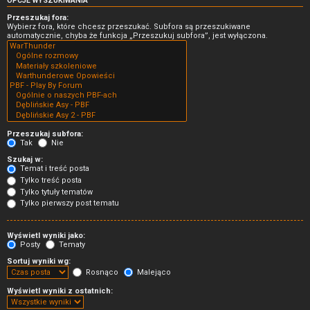
OPCJE WYSZUKIWANIA
Przeszukaj fora:
Wybierz fora, które chcesz przeszukać. Subfora są przeszukiwane
automatycznie, chyba że funkcja „Przeszukuj subfora”, jest wyłączona.
Przeszukaj subfora:
Tak
Nie
Szukaj w:
Temat i treść posta
Tylko treść posta
Tylko tytuły tematów
Tylko pierwszy post tematu
Wyświetl wyniki jako:
Posty
Tematy
Sortuj wyniki wg:
Rosnąco
Malejąco
Wyświetl wyniki z ostatnich: