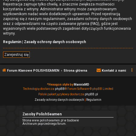
Rejestracja zajmuje tylko chwilę, a znacznie zwiększa możliwości
korzystania z witryny. Administrator witryny może zarejestrowanym
użytkownikom nadać wiele dodatkowych uprawnień. Przed rejestracją
zapoznaj się z naszym regulaminem, zasadami ochrony danych osobowych
oraz z odpowiedziami na często zadawane pytania (FAQ), gdzie jest
wyjaśnionych wiele podstawowych zagadnień dotyczących funkcjonowania
witryny.
Regulamin
|
Zasady ochrony danych osobowych
Zarejestruj się
Forum Klanowe POLISHSEAMEN
Strona główna
Kontakt z nami
*
Hexagon style by
MannixMD
Technologię dostarcza
phpBB
® Forum Software © phpBB Limited
Polski pakiet językowy dostarcza
phpBB.pl
Zasady ochrony danych osobowych
|
Regulamin
Zasoby PolishSeamen
Strona www.polishseamen.pl w budowie
Archiwum poprzedniego forum.