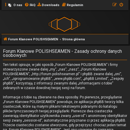
O nas
FAQ
Downloads
Regulamin
Forum Klanowe POLISHSEAMEN
Strona główna
Forum Klanowe POLISHSEAMEN - Zasady ochrony danych
osobowych
Ten tekst opisuje, w jaki sposób „Forum Klanowe POLISHSEAMEN” i firmy
stowarzyszone zwane dalej „my”, „nas”, „nasz”, „Forum Klanowe
POLISHSEAMEN”, „http://forum.polishseamen.pl” i phpBB zwane dalej „oni”,
„ich”, „oprogramowanie phpBB”, „www.phpbb.com”, „phpBB Limited”, „Zespoły
phpBB”, korzystają z informacji zwanymi dalej „informacjami o tobie”
zebranych w czasie dowolnej twojej sesji na forum.
Informacje o tobie są zbierane na dwa sposoby. Po pierwsze, przeglądanie
„Forum Klanowe POLISHSEAMEN” powoduje, że aplikacja phpBB tworzy kilka
ciasteczek, które są małymi plikami tekstowymi pobranymi do katalogu
plików tymczasowych twojej przeglądarki. Pierwsze dwa ciasteczka
zawierają identyfikator użytkownika zwany „user-id” i anonimowy identyfikator
sesji zwany „session-id”, automatycznie przyznane ci przez aplikację phpBB.
Trzecie ciasteczko zostanie utworzone, gdy przejrzysz chociaż jeden temat
na „Forum Klanowe POLISHSEAMEN”. Jest ono używane do zapisania