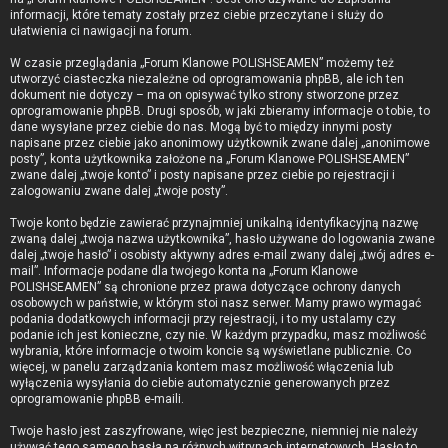
informacji, które tematy zostały przez ciebie przeczytane i służy do
ułatwienia ci nawigacji na forum.
W czasie przeglądania „Forum Klanowe POLISHSEAMEN” możemy też
utworzyć ciasteczka niezależne od oprogramowania phpBB, ale ich ten
dokument nie dotyczy – ma on opisywać tylko strony stworzone przez
oprogramowanie phpBB. Drugi sposób, w jaki zbieramy informacje o tobie, to
dane wysyłane przez ciebie do nas. Mogą być to między innymi posty
napisane przez ciebie jako anonimowy użytkownik zwane dalej „anonimowe
posty”, konta użytkownika założone na „Forum Klanowe POLISHSEAMEN”
zwane dalej „twoje konto” i posty napisane przez ciebie po rejestracji i
zalogowaniu zwane dalej „twoje posty”.
Twoje konto będzie zawierać przynajmniej unikalną identyfikacyjną nazwę
zwaną dalej „twoja nazwa użytkownika”, hasło używane do logowania zwane
dalej „twoje hasło” i osobisty aktywny adres e-mail zwany dalej „twój adres e-
mail”. Informacje podane dla twojego konta na „Forum Klanowe
POLISHSEAMEN” są chronione przez prawa dotyczące ochrony danych
osobowych w państwie, w którym stoi nasz serwer. Mamy prawo wymagać
podania dodatkowych informacji przy rejestracji, i to my ustalamy czy
podanie ich jest konieczne, czy nie. W każdym przypadku, masz możliwość
wybrania, które informacje o twoim koncie są wyświetlane publicznie. Co
więcej, w panelu zarządzania kontem masz możliwość włączenia lub
wyłączenia wysyłania do ciebie automatycznie generowanych przez
oprogramowanie phpBB e-maili.
Twoje hasło jest zaszyfrowane, więc jest bezpieczne, niemniej nie należy
używać tego samego hasła na różnych witrynach internetowych. Hasło to