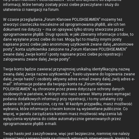
informacji, które tematy zostały przez ciebie przeczytane i służy do
ułatwienia ci nawigacji na forum.
W czasie przeglądania „Forum Klanowe POLISHSEAMEN” możemy też
utworzyć ciasteczka niezależne od oprogramowania phpBB, ale ich ten
dokument nie dotyczy – ma on opisywać tylko strony stworzone przez
oprogramowanie phpBB. Drugi sposób, w jaki zbieramy informacje o tobie, to
dane wysyłane przez ciebie do nas. Mogą być to między innymi posty
napisane przez ciebie jako anonimowy użytkownik zwane dalej „anonimowe
posty”, konta użytkownika założone na „Forum Klanowe POLISHSEAMEN”
zwane dalej „twoje konto” i posty napisane przez ciebie po rejestracji i
zalogowaniu zwane dalej „twoje posty”.
Twoje konto będzie zawierać przynajmniej unikalną identyfikacyjną nazwę
zwaną dalej „twoja nazwa użytkownika”, hasło używane do logowania zwane
dalej „twoje hasło” i osobisty aktywny adres e-mail zwany dalej „twój adres e-
mail”. Informacje podane dla twojego konta na „Forum Klanowe
POLISHSEAMEN” są chronione przez prawa dotyczące ochrony danych
osobowych w państwie, w którym stoi nasz serwer. Mamy prawo wymagać
podania dodatkowych informacji przy rejestracji, i to my ustalamy czy
podanie ich jest konieczne, czy nie. W każdym przypadku, masz możliwość
wybrania, które informacje o twoim koncie są wyświetlane publicznie. Co
więcej, w panelu zarządzania kontem masz możliwość włączenia lub
wyłączenia wysyłania do ciebie automatycznie generowanych przez
oprogramowanie phpBB e-maili.
Twoje hasło jest zaszyfrowane, więc jest bezpieczne, niemniej nie należy
używać tego samego hasła na różnych witrynach internetowych. Hasło to