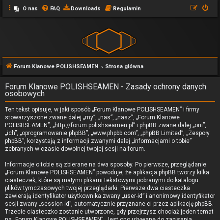
O nas
FAQ
Downloads
Regulamin
Forum Klanowe POLISHSEAMEN
Strona główna
Forum Klanowe POLISHSEAMEN - Zasady ochrony danych
osobowych
Ten tekst opisuje, w jaki sposób „Forum Klanowe POLISHSEAMEN” i firmy
stowarzyszone zwane dalej „my”, „nas”, „nasz”, „Forum Klanowe
POLISHSEAMEN”, „http://forum.polishseamen.pl” i phpBB zwane dalej „oni”,
„ich”, „oprogramowanie phpBB”, „www.phpbb.com”, „phpBB Limited”, „Zespoły
phpBB”, korzystają z informacji zwanymi dalej „informacjami o tobie”
zebranych w czasie dowolnej twojej sesji na forum.
Informacje o tobie są zbierane na dwa sposoby. Po pierwsze, przeglądanie
„Forum Klanowe POLISHSEAMEN” powoduje, że aplikacja phpBB tworzy kilka
ciasteczek, które są małymi plikami tekstowymi pobranymi do katalogu
plików tymczasowych twojej przeglądarki. Pierwsze dwa ciasteczka
zawierają identyfikator użytkownika zwany „user-id” i anonimowy identyfikator
sesji zwany „session-id”, automatycznie przyznane ci przez aplikację phpBB.
Trzecie ciasteczko zostanie utworzone, gdy przejrzysz chociaż jeden temat
na „Forum Klanowe POLISHSEAMEN”. Jest ono używane do zapisania