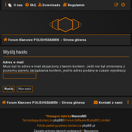
O nas
FAQ
Downloads
Regulamin
Forum Klanowe POLISHSEAMEN
Strona główna
Wyślij hasło
Adres e-mail:
Musi być to adres e-mail skojarzony z twoim kontem. Jeśli nie był zmieniany z
poziomu panelu zarządzania kontem, jest to adres podany w czasie rejestracji.
Forum Klanowe POLISHSEAMEN
Strona główna
Kontakt z nami
*
Hexagon style by
MannixMD
Technologię dostarcza
phpBB
® Forum Software © phpBB Limited
Polski pakiet językowy dostarcza
phpBB.pl
Zasady ochrony danych osobowych
|
Regulamin