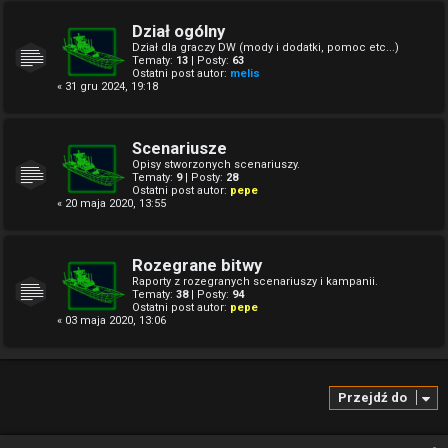
Dział ogólny
Dział dla graczy DW (mody i dodatki, pomoc etc...)
Tematy:
13
| Posty:
63
Ostatni post autor:
melis
« 31 gru 2024, 19:18
Scenariusze
Opisy stworzonych scenariuszy.
Tematy:
9
| Posty:
28
Ostatni post autor:
pepe
« 20 maja 2020, 13:55
Rozegrane bitwy
Raporty z rozegranych scenariuszy i kampanii.
Tematy:
38
| Posty:
94
Ostatni post autor:
pepe
« 03 maja 2020, 13:06
Przejdź do