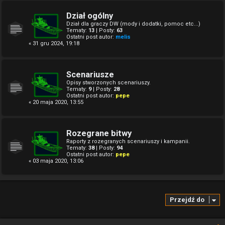
Dział ogólny
Dział dla graczy DW (mody i dodatki, pomoc etc...)
Tematy:
13
| Posty:
63
Ostatni post autor:
melis
« 31 gru 2024, 19:18
Scenariusze
Opisy stworzonych scenariuszy.
Tematy:
9
| Posty:
28
Ostatni post autor:
pepe
« 20 maja 2020, 13:55
Rozegrane bitwy
Raporty z rozegranych scenariuszy i kampanii.
Tematy:
38
| Posty:
94
Ostatni post autor:
pepe
« 03 maja 2020, 13:06
Przejdź do