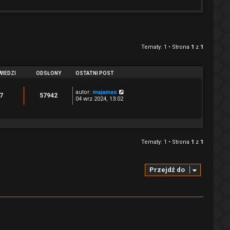
Tematy: 1 • Strona
1
z
1
IEDZI
ODSŁONY
OSTATNI POST
autor:
majamas
7
57942
04 wrz 2024, 13:02
Tematy: 1 • Strona
1
z
1
Przejdź do