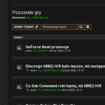
Pozostałe gry
Moderator:
PL_CMDR Blue R
Szukaj
Wyszukiw
NOWY TEMAT
TEMATY
GeForce Now! promocja
autor:
PL_Andrev
» 04 sie 2024, 11:51
Dlaczego 688(I) H/K było lepsze, niż następ
autor:
PL_CMDR Blue R
» 22 paź 2023, 15:10
Co Sub Command robi lepiej, niż 688(I) H/K
autor:
PL_CMDR Blue R
» 04 lis 2023, 14:17