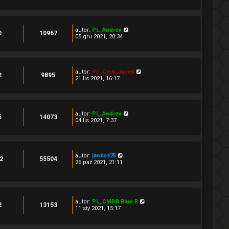
autor:
PL_Andrev
0
10967
05 gru 2021, 20:34
autor:
PL_Cmd_Jacek
2
9895
21 lis 2021, 16:17
autor:
PL_Andrev
5
14073
04 lis 2021, 7:37
autor:
janko175
2
55504
26 paź 2021, 21:11
autor:
PL_CMDR Blue R
2
13153
11 sty 2021, 15:17