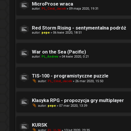
MicroProse wraca
autor:
PL_Cmd_Jacek
» 09 maja 2020, 19:31
Red Storm Rising - sentymentalna podróż
autor:
pepe
» 06 kwie 2020, 18:51
War on the Sea (Pacific)
autor:
PL_Andrev
» 04 kwie 2020, 0:21
TIS-100 - programistyczne puzzle
autor:
PL_Cmd_Jacek
» 26 mar 2020, 15:50
Klasyka RPG - propozycja gry multiplayer
autor:
pepe
» 07 mar 2020, 13:39
KURSK
autor:
PL_U-96
» 13 lut 2020, 23:35