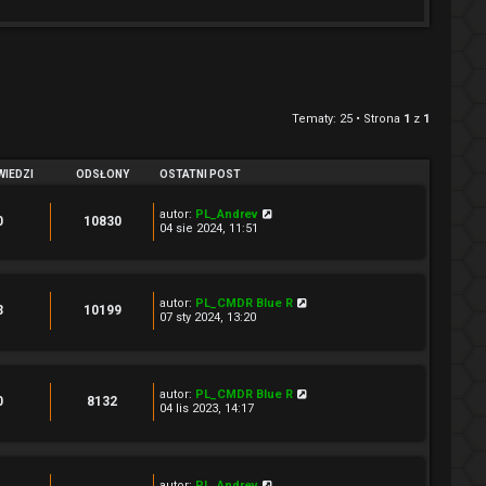
Tematy: 25 • Strona
1
z
1
IEDZI
ODSŁONY
OSTATNI POST
autor:
PL_Andrev
0
10830
04 sie 2024, 11:51
autor:
PL_CMDR Blue R
3
10199
07 sty 2024, 13:20
autor:
PL_CMDR Blue R
0
8132
04 lis 2023, 14:17
autor:
PL_Andrev