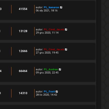
autor:
PL_kanaron
3
41554
06 sty 2021, 18:16
autor:
PL_Cmd_Jacek
1
13128
29 gru 2020, 11:14
autor:
PL_Cmd_Jacek
1
12666
27 gru 2020, 19:45
autor:
PL_Andrev
4
66464
09 gru 2020, 22:45
autor:
PL_Fox6
0
14310
28 lis 2020, 14:42