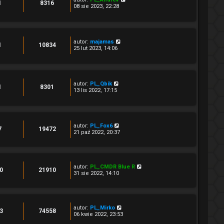
1
8316
08 sie 2023, 22:28
autor:
majamas
1
10834
25 lut 2023, 14:06
autor:
PL_Qbik
1
8301
13 lis 2022, 17:15
autor:
PL_Fox6
7
19472
21 paź 2022, 20:37
autor:
PL_CMDR Blue R
0
21910
31 sie 2022, 14:10
autor:
PL_Mirko
3
74558
06 kwie 2022, 23:53