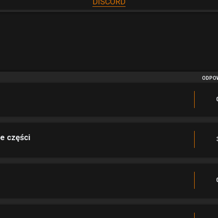
DISCORD
anie zaawansowane
ODPOW
ne części