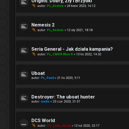
Origins: Dobry, Zły i Brzydki
autor:
PL_Andrev
» 24 kwie 2023, 16:12
Nemesis 2
autor:
PL_Andrev
» 12 sty 2021, 18:18
Seria General - Jak działa kampania?
autor:
PL_CMDR Blue R
» 13 lis 2022, 14:32
Uboat
autor:
PL_Fox6
» 21 lis 2020, 9:11
Destroyer: The uboat hunter
autor:
melis
» 23 cze 2020, 21:57
DCS World
autor:
PL_Cmd_Jacek
» 12 lut 2020, 22:17