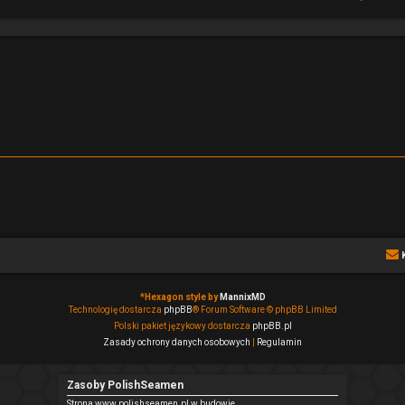
*
Hexagon style by
MannixMD
Technologię dostarcza
phpBB
® Forum Software © phpBB Limited
Polski pakiet językowy dostarcza
phpBB.pl
Zasady ochrony danych osobowych
|
Regulamin
Zasoby PolishSeamen
Strona www.polishseamen.pl w budowie