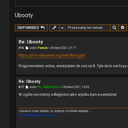
Ubooty
Szuka
W
ODPOWIEDZ
Re: Ubooty
P
#16
autor:
Pawian
»
05 kwie 2021, 21:11
o
s
https://pl.m.wikipedia.org/wiki/Barograf
t
Przypomniałem sobie, wiedziałem że coś na B. Tyle że to nie liczy
Re: Ubooty
P
#17
autor:
PL_CMDR Blue R
»
06 kwie 2021, 16:56
o
s
W ogóle nie mierzy odległości jako wyniku bym powiedział
t
Czasami brak taktyki, to jedyna możliwa taktyka....
PL_CMDR Blue R (Finek)