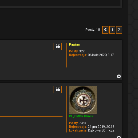
1
2
Posty: 18
Poprzednia
Pawian
Posty:
322
Rejestracja:
06 kwie 2020, 9:17
N
a
g
ó
r
ę
PL_CMDR Blue R
Posty:
7384
Rejestracja:
24 gru 2019, 20:16
Lokalizacja:
Dąbrowa Górnicza
N