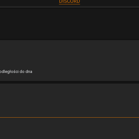
DISCORD
j
yszukiwanie zaawansowane
 odległości do dna