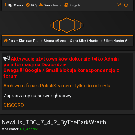
O nas
FAQ
Downloads
Regulamin
Forum Klanowe POLISHSEAMEN
Strona główna
Seria Silent Hunter
Silent Hunter V
Aktywację użytkowników dokonuje tylko Admin
po informacji na Discordzie
Uwaga !!! Google / Gmail blokuje korespondencję z
forum
Archiwum forum PolishSeamen - tylko do odczytu
Zapraszamy na serwer głosowy
DISCORD
NewUIs_TDC_7_4_2_ByTheDarkWraith
Moderator:
PL_Andrev