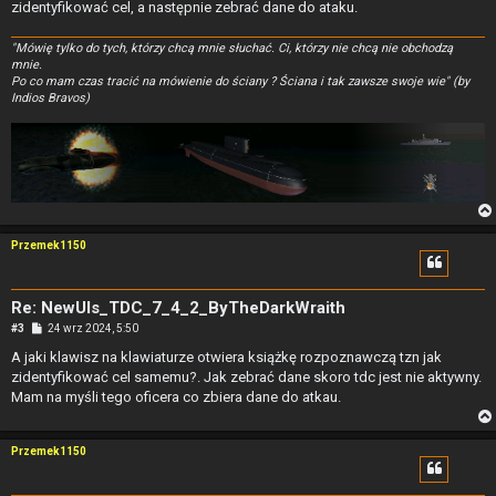
zidentyfikować cel, a następnie zebrać dane do ataku.
"Mówię tylko do tych, którzy chcą mnie słuchać. Ci, którzy nie chcą nie obchodzą
mnie.
Po co mam czas tracić na mówienie do ściany ? Ściana i tak zawsze swoje wie" (by
Indios Bravos)
Przemek1150
Re: NewUIs_TDC_7_4_2_ByTheDarkWraith
P
#3
24 wrz 2024, 5:50
o
s
A jaki klawisz na klawiaturze otwiera książkę rozpoznawczą tzn jak
t
zidentyfikować cel samemu?. Jak zebrać dane skoro tdc jest nie aktywny.
Mam na myśli tego oficera co zbiera dane do atkau.
Przemek1150