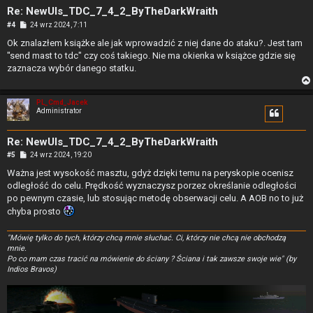
Re: NewUIs_TDC_7_4_2_ByTheDarkWraith
P
#4
24 wrz 2024, 7:11
o
s
Ok znalazłem książke ale jak wprowadzić z niej dane do ataku?. Jest tam
t
"send mast to tdc" czy coś takiego. Nie ma okienka w książce gdzie się
zaznacza wybór danego statku.
PL_Cmd_Jacek
Administrator
Re: NewUIs_TDC_7_4_2_ByTheDarkWraith
P
#5
24 wrz 2024, 19:20
o
s
Ważna jest wysokość masztu, gdyż dzięki temu na peryskopie ocenisz
t
odległość do celu. Prędkość wyznaczysz porzez określanie odległości
po pewnym czasie, lub stosując metodę obserwacji celu. A AOB no to już
chyba prosto
"Mówię tylko do tych, którzy chcą mnie słuchać. Ci, którzy nie chcą nie obchodzą
mnie.
Po co mam czas tracić na mówienie do ściany ? Ściana i tak zawsze swoje wie" (by
Indios Bravos)