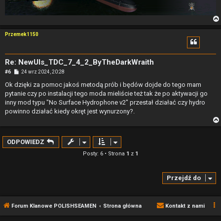
Przemek1150
Re: NewUIs_TDC_7_4_2_ByTheDarkWraith
P
#6
24 wrz 2024, 20:28
o
s
Ok dzięki za pomoc jakoś metodą prób i będów dojde do tego mam
t
pytanie czy po instalacji tego moda mieliście też tak że po aktywacji go
inny mod typu "No Surface Hydrophone v2" przestał działać czy hydro
powinno działać kiedy okręt jest wynurzony?.
ODPOWIEDZ
Posty: 6 • Strona
1
z
1
Przejdź do
Forum Klanowe POLISHSEAMEN
Strona główna
Kontakt z nami