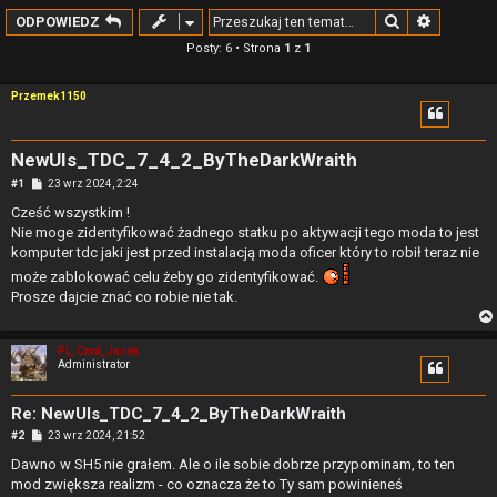
Szukaj
Wyszuki
ODPOWIEDZ
Posty: 6 • Strona
1
z
1
Przemek1150
NewUIs_TDC_7_4_2_ByTheDarkWraith
P
#1
23 wrz 2024, 2:24
o
s
Cześć wszystkim !
t
Nie moge zidentyfikować żadnego statku po aktywacji tego moda to jest
komputer tdc jaki jest przed instalacją moda oficer który to robił teraz nie
może zablokować celu żeby go zidentyfikować.
Prosze dajcie znać co robie nie tak.
PL_Cmd_Jacek
Administrator
Re: NewUIs_TDC_7_4_2_ByTheDarkWraith
P
#2
23 wrz 2024, 21:52
o
s
Dawno w SH5 nie grałem. Ale o ile sobie dobrze przypominam, to ten
t
mod zwiększa realizm - co oznacza że to Ty sam powinieneś